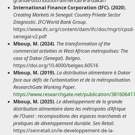
grande-distribution-alimentaire-a-dakar/
International Finance Corporation (IFC). (2020
).
Creating Markets in Senegal: Country Private Sector
Diagnostic
.
IFC/World Bank Group
.
https://www.ifc.org/content/dam/ifc/doc/mgrt/cpsd-
senegal-v2.pdf
Mboup, M. (2024)
.
The transformation of the
commercial activities in West African metropolises: The
case of Dakar (Senegal)
.
Belgeo
.
https://doi.org/10.4000/belgeo.60516
Mboup, M. (2019).
La distribution alimentaire à Dakar
face aux défis de l’urbanisation et de la métropolisation
.
ResearchGate Working Paper
.
https://www.researchgate.net/publication/38160641
Mboup, M. (2025)
.
Le développement de la grande
distribution alimentaire dans les métropoles d’Afrique
de l’Ouest : recompositions des espaces marchands et
pratiques de développement durable
.
Sen Retail
.
https://senretail.sn/le-developpement-de-la-