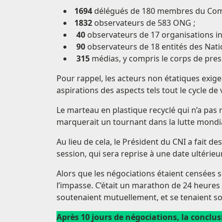
1694
délégués de 180 membres du Comi
1832
observateurs de 583 ONG ;
40
observateurs de 17 organisations i
90
observateurs de 18 entités des Nati
315
médias, y compris le corps de pres
Pour rappel, les acteurs non étatiques exig
aspirations des aspects tels tout le cycle d
Le marteau en plastique recyclé qui n’a pas ré
marquerait un tournant dans la lutte mondial
Au lieu de cela, le Président du CNI a fait 
session, qui sera reprise à une date ultérieur
Alors que les négociations étaient censées se
l’impasse. C’était un marathon de 24 heures 
soutenaient mutuellement, et se tenaient so
Après 10 jours de négociations, la conclu