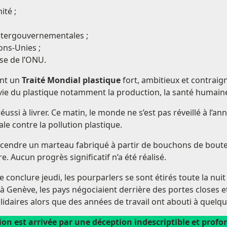
té ;
ntergouvernementales ;
ons-Unies ;
se de l’ONU.
ent un
Traité Mondial plastique
fort, ambitieux et contraig
e vie du plastique notamment la production, la santé humain
ussi à livrer. Ce matin, le monde ne s’est pas réveillé à l’ann
e contre la pollution plastique.
descendre un marteau fabriqué à partir de bouchons de bouteil
e. Aucun progrès significatif n’a été réalisé.
 conclure jeudi, les pourparlers se sont étirés toute la nuit
à Genève, les pays négociaient derrière des portes closes e
lidaires alors que des années de travail ont abouti à quelq
sion est arrivée par une déception indescriptible et pro