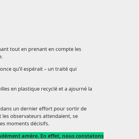
nant tout en prenant en compte les
e.
once qu’il espérait – un traité qui
les en plastique recyclé et a ajourné la
 dans un dernier effort pour sortir de
t les observateurs attendaient, se
ues moments décisifs.
fondément amère. En effet, nous constatons