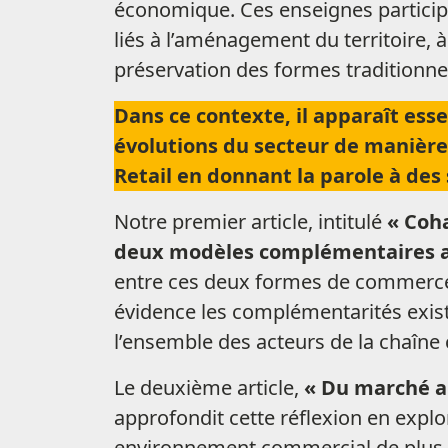
économique. Ces enseignes participen
liés à l’aménagement du territoire, 
préservation des formes traditionn
Dans ce contexte, il apparaît es
évolutions du secteur de manière
Retail en donnant la parole à des 
Notre premier article, intitulé
« Coh
deux modèles complémentaires a
entre ces deux formes de commerce.
évidence les complémentarités exis
l’ensemble des acteurs de la chaîne
Le deuxième article,
« Du marché a
approfondit cette réflexion en exp
environnement commercial de plus e