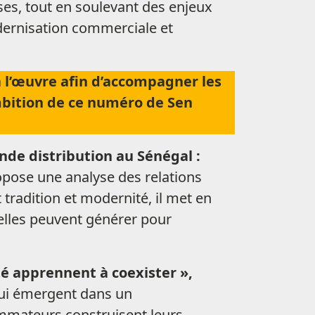
ses, tout en soulevant des enjeux
odernisation commerciale et
 l’œuvre afin d’accompagner les
mbition de ce numéro de Sen
de distribution au Sénégal :
pose une analyse des relations
radition et modernité, il met en
elles peuvent générer pour
é apprennent à coexister »,
qui émergent dans un
mmateurs construisent leurs