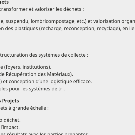
hets
transformer et valoriser les déchets :
, suspendu, lombricompostage, etc.) et valorisation organi
ion des plastiques (recharge, reconception, recyclage), en l
structuration des systèmes de collecte :
 (foyers, institutions).
s de Récupération des Matériaux).
s) et conception d’une logistique efficace.
es pour les systèmes de tri.
 Projets
jets à grande échelle :
ro déchet.
l’impact.
es résultats avec les parties prenantes.